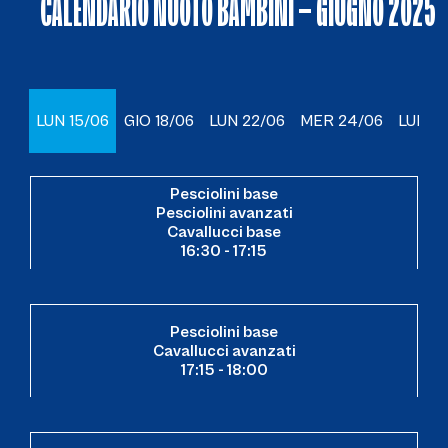
CALENDARIO NUOTO BAMBINI – GIUGNO 2025
LUN 15/06
GIO 18/06
LUN 22/06
MER 24/06
LUN 2
Pesciolini base
Pesciolini avanzati
Cavallucci base
16:30 - 17:15
Pesciolini base
Cavallucci avanzati
17:15 - 18:00