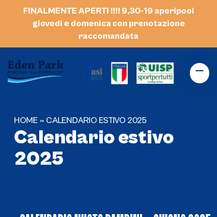
Skip
FINALMENTE APERTI !!!! 9,30-19 aperipool
to
giovedi e domenica con prenotazione
content
raccomandata
Ope
Clos
mobi
mobi
men
men
HOME
»
CALENDARIO ESTIVO 2025
Calendario estivo
2025